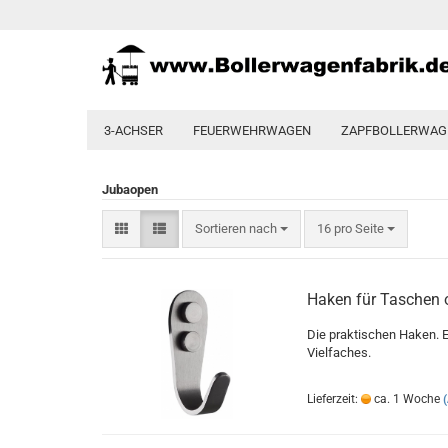
3-ACHSER
FEUERWEHRWAGEN
ZAPFBOLLERWAG
Jubaopen
Sortieren nach
pro Seite
Sortieren nach
16 pro Seite
Haken für Taschen 
Die praktischen Haken. E
Vielfaches.
Lieferzeit:
ca. 1 Woche