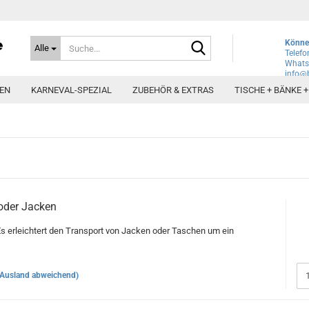
Suche...
Können
Alle
Telefo
Whats
info@b
EN
KARNEVAL-SPEZIAL
ZUBEHÖR & EXTRAS
TISCHE + BÄNKE 
oder Jacken
s erleichtert den Transport von Jacken oder Taschen um ein
(Ausland abweichend)