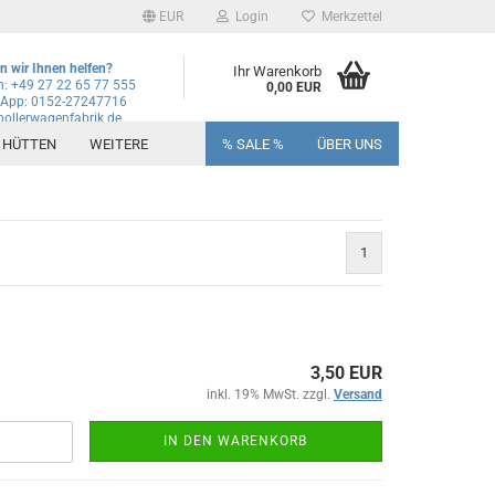
EUR
Login
Merkzettel
 wir Ihnen helfen?
Ihr Warenkorb
n: +49 27 22 65 77 555
0,00 EUR
App: 0152-27247716
ollerwagenfabrik.de
+ HÜTTEN
WEITERE
% SALE %
ÜBER UNS
1
3,50 EUR
inkl. 19% MwSt. zzgl.
Versand
IN DEN WARENKORB