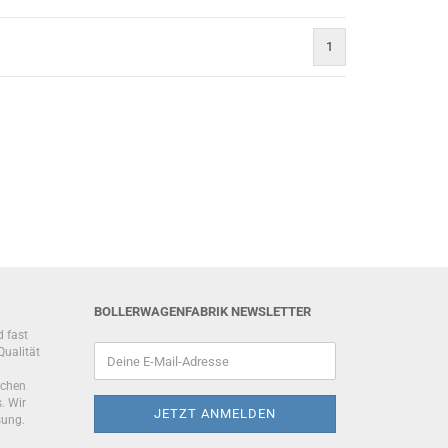
1
BOLLERWAGENFABRIK NEWSLETTER
d fast
Qualität
schen
. Wir
sung.