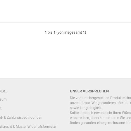
1
bis
1
(von insgesamt
1
)
ER...
UNSER VERSPRECHEN
Die von uns hergestellten Produkte sin
ssum
unzerstörbar. Wir garantieren höchste 
sowie Langlebigkeit.
t
Sollte dennoch etwas nicht Ihren Wün
d- & Zahlungsbedingungen
entsprechen, dann kontaktieren Sie uns
finden garantiert eine gemeinsame Lö
ufsrecht & Muster-Widerrufsformular