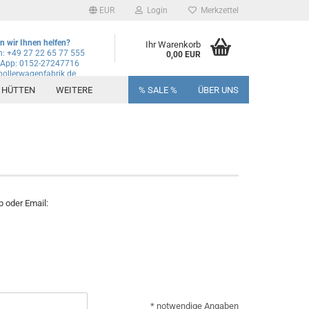
EUR
Login
Merkzettel
 wir Ihnen helfen?
Ihr Warenkorb
n: +49 27 22 65 77 555
0,00 EUR
App: 0152-27247716
ollerwagenfabrik.de
+ HÜTTEN
WEITERE
% SALE %
ÜBER UNS
p oder Email:
* notwendige Angaben