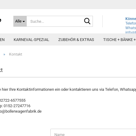
Suche...
Können
Alle
Telefo
Whats
info@b
EN
KARNEVAL-SPEZIAL
ZUBEHÖR & EXTRAS
TISCHE + BÄNKE 
»
Kontakt
t
 hier Ihre Kontaktinformationen ein oder kontaktieren uns via Telefon, Whatsap
 02722-6577555
: 0152-27247716
fo@bollerwagenfabrik.de
T