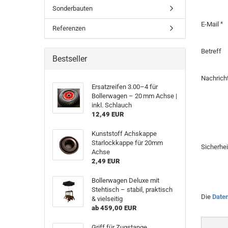
Sonderbauten
E-Mail
Referenzen
Betreff
Bestseller
Nachrich
Ersatzreifen 3.00–4 für
Bollerwagen – 20 mm Achse |
inkl. Schlauch
12,49 EUR
Kunststoff Achskappe
Starlockkappe für 20mm
Sicherhe
Achse
2,49 EUR
Bollerwagen Deluxe mit
Stehtisch – stabil, praktisch
DATENS
Die
Date
& vielseitig
ab 459,00 EUR
Griff für Zugstange