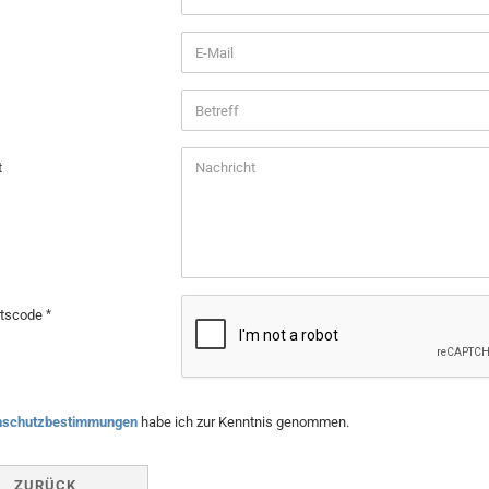
t
itscode
CHUTZBESTIMMUNGEN
nschutzbestimmungen
habe ich zur Kenntnis genommen.
ZURÜCK