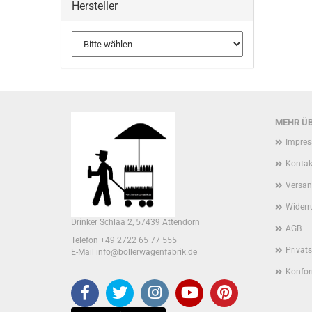
Hersteller
MEHR ÜB
Impre
Kontak
Versan
Widerr
Drinker Schlaa 2, 57439 Attendorn
AGB
Telefon +49 2722 65 77 555
Privat
E-Mail info@bollerwagenfabrik.de
Konfor