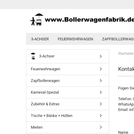
3-ACHSER
FEUERWEHRWAGEN
ZAPFBOLLERWAG
Startseite
3-Achser
Kontak
Feuerwehrwagen
Zapfbollerwagen
Fügen Sie
Karneval-Spezial
Telefon:
Zubehör & Extras
WhatsApp
Email: in
Tische + Bänke + Hütten
Mieten
KONTAK
Name