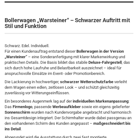
Bollerwagen „Warsteiner“ – Schwarzer Auftritt mit
Stil und Funktion
Schwarz. Edel. Individuell.
Für einen Kundenauftrag entstand dieser
Bollerwagen in der Version
„Warsteiner“
– eine Sonderanfertigung mit klarer Markenwirkung und
praktischen Details. Die Basis bildet das stabile
Deluxe-Fahrgestell
, das
sich durch hohe Laufruhe und Belastbarkeit auszeichnet – ideal für
anspruchsvolle Einsätze im Event- oder Promotionbereich.
Die Lackierung in hochwertiger,
schwarzer Wetterschutzfarbe
verleiht
dem Wagen einen edlen, zeitlosen Look – und schützt gleichzeitig
zuverlässig vor Witterungseinflüssen.
Ein besonderes Augenmerk lag auf der
individuellen Markenanpassung
:
Das
Firmenlogo
, passende
Werbeaufkleber
sowie ein eigens gelieferter
Sonnenschirm
wurden nach Kundenvorgabe angebracht und harmonisch
ins Gesamtdesign integriert. Der Schirmhalter wurde dabei passgenau an
den vorhandenen Schirm des Kunden angepasst –
maßgeschneidert bis
ins Detail
.
Abgerundet wird die Ausstattung durch zwei fest montierte